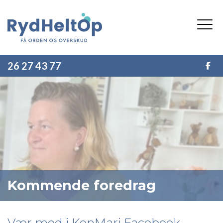
Gå
til
hovedindhold
26 27 43 77
Kommende foredrag
Vær med i KonMari Facebook