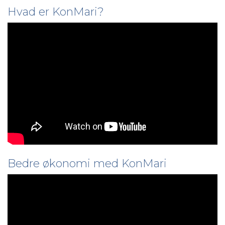
Hvad er KonMari?
Bedre økonomi med KonMari