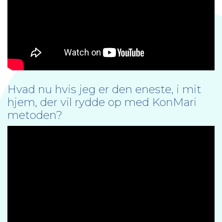
Hvad nu hvis jeg er den eneste, i mit
hjem, der vil rydde op med KonMari
metoden?