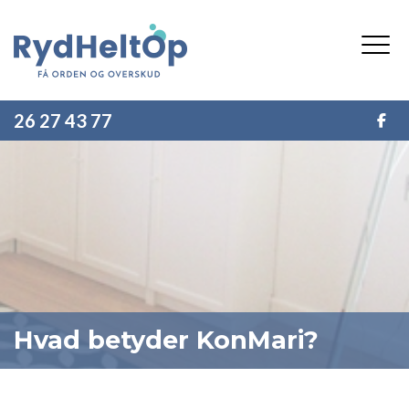
Gå
til
hovedindhold
26 27 43 77
Hvad betyder KonMari?