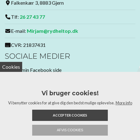
Falkenkær 3, 8883 Gjern
Tlf:
26 27 43 77
E-mail:
Mirjam@rydheltop.dk
CVR: 21837431
SOCIALE MEDIER
Cookies
Følg min Facebook side
Bliv medlem af min Facebook gruppe
Vi bruger cookies!
GDPR
Vi benytter cookies for at give dig den bedst mulige oplevelse.
More info
Læs vores cookie- og privatlivspolitik
ACCEPTER COOKIES
Copyright 2026 Ryd Helt Op
AFVIS COOKIES
26 27 43 77
Send email