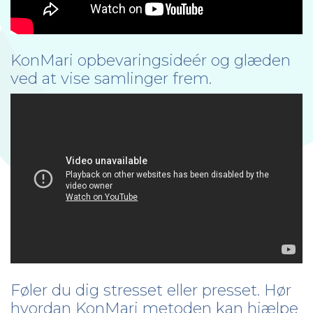
KonMari opbevaringsideér og glæden
ved at vise samlinger frem.
Føler du dig stresset eller presset. Hør
hvordan KonMari metoden kan hjælpe