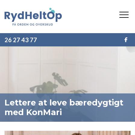
Gå
til
hovedindhold
26 27 43 77
Lettere at leve bæredygtigt
med KonMari