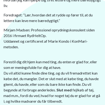
liv.
Foredraget: “Lær, hvordan det at rydde op fører til, at du
lettere kan leve mere bæredygtigt.”
Mirjam Madsen: Professionel oprydningskonsulent siden
2016 i firmaet RydHeltOp.
Uddannet og certificeret af Marie Kondo i KonMari-
metoden.
Forestil dig dit hjem kun med ting, du enten er glad for, eller
som er meningsfulde for dig at have.
Du vil altid kunne finde dine ting, og du vil fremadrettet kun
købe det, du mangler. Det er slut med at købe ting, du havde
glemt, du havde, eller som du bare ikke kan finde. Du vil
begynde at forbruge anderledes.
Slut med
fejlkøb af tøj,
mad m.m., fordi du ved, hvad for noget tøj du er glad for at gå
i, og hvilke madvarer du får tilberedt.