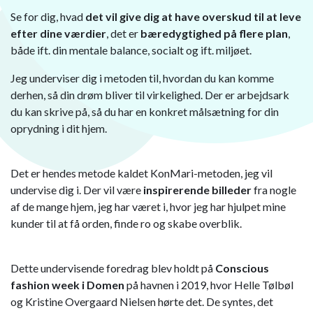
Se for dig, hvad
det vil give dig at have overskud til at leve
efter dine værdier
, det er
bæredygtighed på flere plan
,
både ift. din mentale balance, socialt og ift. miljøet.
Jeg underviser dig i metoden til, hvordan du kan komme
derhen, så din drøm bliver til virkelighed. Der er arbejdsark
du kan skrive på, så du har en konkret målsætning for din
oprydning i dit hjem.
Det er hendes metode kaldet KonMari-metoden, jeg vil
undervise dig i. Der vil være
inspirerende billeder
fra nogle
af de mange hjem, jeg har været i, hvor jeg har hjulpet mine
kunder til at få orden, finde ro og skabe overblik.
Dette undervisende foredrag blev holdt på
Conscious
fashion week i Domen
på havnen i 2019, hvor Helle Tølbøl
og Kristine Overgaard Nielsen hørte det. De syntes, det