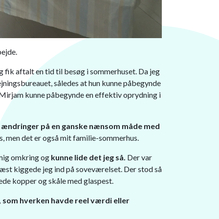
bejde.
ik aftalt en tid til besøg i sommerhuset. Da jeg
dlejningsbureauet, således at hun kunne påbegynde
Mirjam kunne påbegynde en effektiv oprydning i
le ændringer på en ganske nænsom måde med
s, men det er også mit familie-sommerhus.
 mig omkring og
kunne lide det jeg så.
Der var
næst kiggede jeg ind på soveværelset. Der stod så
rede kopper og skåle med glaspest.
g, som hverken havde reel værdi eller