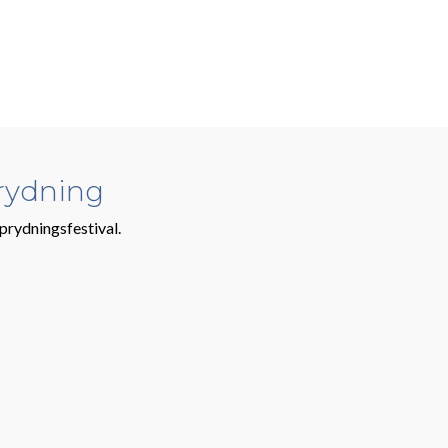
prydning
oprydningsfestival.