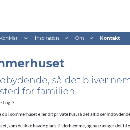
KonMari
Inspiration
Om
Kontakt
ommerhuset
bydende, så det bliver nemm
sted for familien.
 ting i?
de op i sommerhuset eller dit private hus, så det altid ser indbydend
et, som du ikke havde plads til derhjemme, og nu trænger det til 