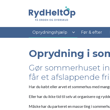
Gå
til
hovedindhold
Oprydningshjælp
Før & efter
Oprydning i s
Gør sommerhuset ind
får et afslappende fri
Har du købt eller arvet et sommerhus med mange
Eller har du ikke tid til selv at organisere og ryd
Måske har du parkeret en masse ting i sommerhus