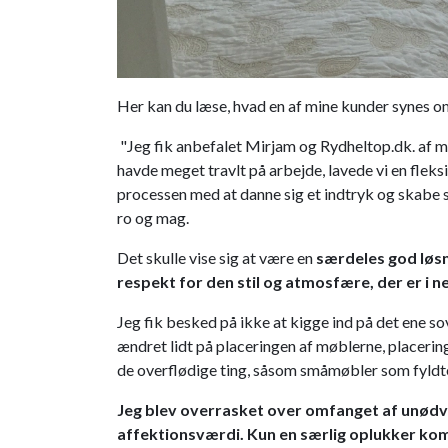
Her kan du læse, hvad en af mine kunder synes o
"Jeg fik anbefalet Mirjam og Rydheltop.dk. af m
havde meget travlt på arbejde, lavede vi en flek
processen med at danne sig et indtryk og skabe s
ro og mag.
Det skulle vise sig at være en
særdeles god løs
respekt for den stil og atmosfære, der er i
Jeg fik besked på ikke at kigge ind på det ene 
ændret lidt på placeringen af møblerne, placerin
de overflødige ting, såsom småmøbler som fyldte
Jeg blev overrasket over omfanget af unødvend
affektionsværdi. Kun en særlig oplukker kom