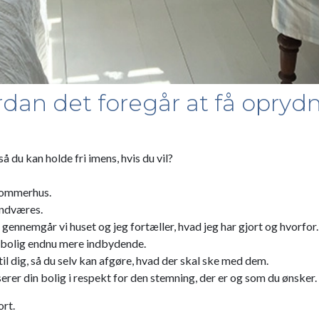
rdan det foregår at få oprydn
å du kan holde fri imens, hvis du vil?
sommerhus.
 undværes.
r, gennemgår vi huset og jeg fortæller, hvad jeg har gjort og hvorf
erbolig endnu mere indbydende.
il dig, så du selv kan afgøre, hvad der skal ske med dem.
serer din bolig i respekt for den stemning, der er og som du ønsker.
ort.