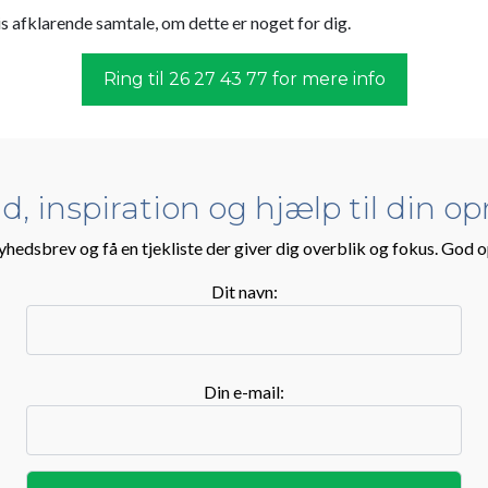
s afklarende samtale, om dette er noget for dig.
Ring til 26 27 43 77 for mere info
ud, inspiration og hjælp til din o
yhedsbrev og få en tjekliste der giver dig overblik og fokus. God 
Dit navn:
Din e-mail: