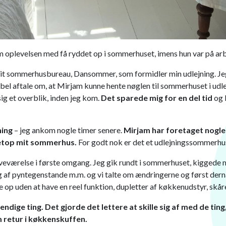
m oplevelsen med få ryddet op i sommerhuset, imens hun var på ar
it sommerhusbureau, Dansommer, som formidler min udlejning. Jeg f
sibel aftale om, at Mirjam kunne hente nøglen til sommerhuset i u
ig et overblik, inden jeg kom.
Det sparede mig for en del tid
og 
ning
– jeg ankom nogle timer senere.
Mirjam har foretaget nog
 netop mit sommerhus.
For godt nok er det et udlejningssommerhu
soveværelse i første omgang. Jeg gik rundt i sommerhuset, kiggede
g af pyntegenstande m.m. og vi talte om ændringerne og først der
 op uden at have en reel funktion, dupletter af køkkenudstyr, skå
ige ting. Det gjorde det lettere at skille sig af med de tin
 retur i køkkenskuffen.