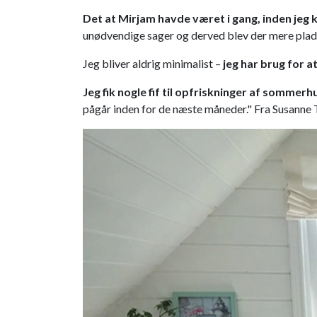
Det at Mirjam havde været i gang, inden jeg k
unødvendige sager og derved blev der mere plads ti
Jeg bliver aldrig minimalist –
jeg har brug for a
Jeg fik nogle fif til opfriskninger af somm
pågår inden for de næste måneder." Fra Susanne