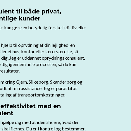
ent til både privat,
ntlige kunder
 kan gøre en betydelig forskel i dit liv eller
jælp til oprydning af din lejlighed, en
ler et hus, kontor eller lærerværelse, så
ere dig. Jeg er uddannet oprydningskonsulent,
de dig igennem hele processen, så du kan
resultater.
omkring Gjern, Silkeborg, Skanderborg og
dt af min assistance. Jeg er parat til at
aling af transportomkostninger.
effektivitet med en
lent
 hjælpe dig med at identificere, hvad der
 skal fjernes. Du er i kontrol og bestemmer,