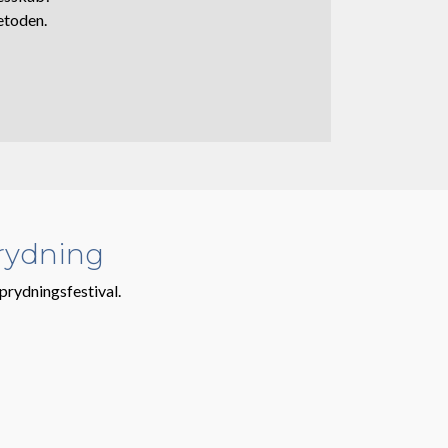
etoden.
prydning
oprydningsfestival.