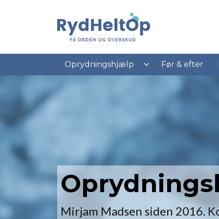
Gå
til
hovedindhold
Oprydningshjælp
Før & efter
Oprydnings
Mirjam Madsen siden 2016. K