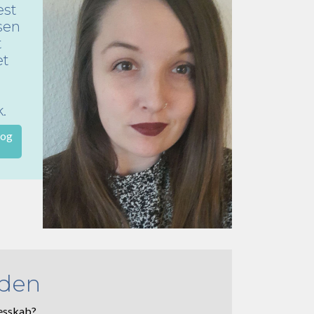
est
lsen
t
et
.
 og
oden
lesskab?