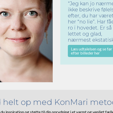
"Jeg kan jo nærm
ikke beskrive føle
efter, du har være
her “no lie”. Har få
ro i hovedet. Er så
lettet og glad,
nærmest ekstatisk
Læs udtalelsen og se før
efter billeder her
 helt op med KonMari met
du inspiration og støtte til din oprydning i et varmt og venligt fæl