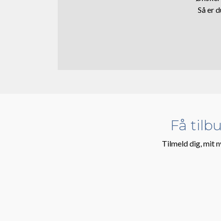
Så er 
Få tilb
Tilmeld dig, mit n