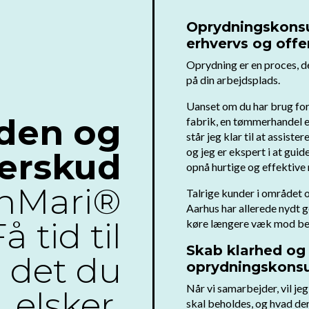
Oprydningskonsul
erhvervs og offe
Oprydning er en proces, der
på din arbejdsplads.
Uanset om du har brug for h
den og
fabrik, en tømmerhandel el
står jeg klar til at assist
og jeg er ekspert i at gui
erskud
opnå hurtige og effektive 
nMari®
Talrige kunder i området 
Aarhus har allerede nydt go
 tid til
køre længere væk mod bet
Skab klarhed og 
 det du
oprydningskonsu
Når vi samarbejder, vil jeg
elsker.
skal beholdes, og hvad der