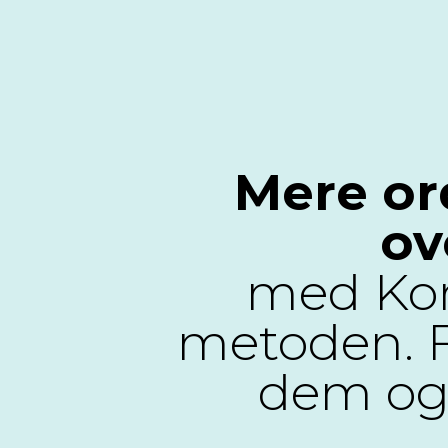
Mere or
ov
med Ko
metoden. Få
dem og