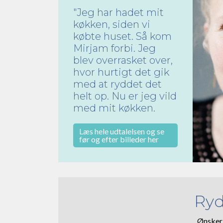
"Jeg har hadet mit
køkken, siden vi
købte huset. Så kom
Mirjam forbi. Jeg
blev overrasket over,
hvor hurtigt det gik
med at ryddet det
helt op. Nu er jeg vild
med mit køkken.
Læs hele udtalelsen og se
før og efter billeder her
Ryd
Ønsker 