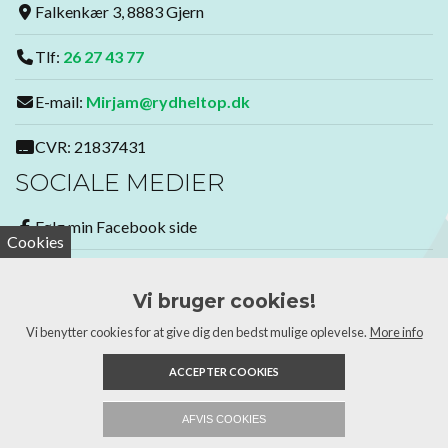
Falkenkær 3, 8883 Gjern
Tlf:
26 27 43 77
E-mail:
Mirjam@rydheltop.dk
CVR: 21837431
SOCIALE MEDIER
Følg min Facebook side
Cookies
Bliv medlem af min Facebook gruppe
Vi bruger cookies!
GDPR
Vi benytter cookies for at give dig den bedst mulige oplevelse.
More info
Læs vores cookie- og privatlivspolitik
ACCEPTER COOKIES
Copyright 2026 Ryd Helt Op
AFVIS COOKIES
26 27 43 77
Send email