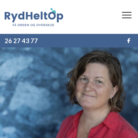
Gå
til
hovedindhold
26 27 43 77